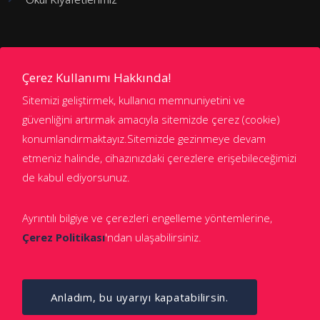
Kademeler
Çerez Kullanımı Hakkında!
Sitemizi geliştirmek, kullanıcı memnuniyetini ve
Anaokulu
güvenliğini artırmak amacıyla sitemizde çerez (cookie)
konumlandırmaktayız.Sitemizde gezinmeye devam
İlkokul
etmeniz halinde, cihazınızdaki çerezlere erişebileceğimizi
Ortaokul
de kabul ediyorsunuz.
Anadolu ve Fen Lisesi
Ayrıntılı bilgiye ve çerezleri engelleme yöntemlerine,
Çerez Politikası
'ndan ulaşabilirsiniz.
Anladım, bu uyarıyı kapatabilirsin.
© 2021 Final Okulları. Tüm hakları saklıdır.