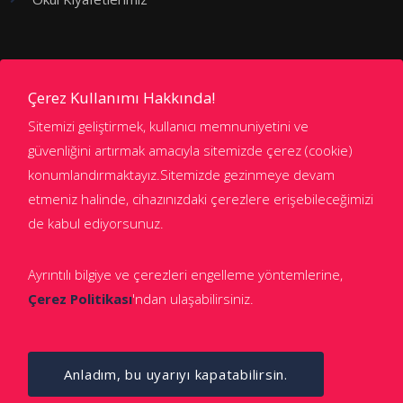
Kademeler
Çerez Kullanımı Hakkında!
Sitemizi geliştirmek, kullanıcı memnuniyetini ve
Anaokulu
güvenliğini artırmak amacıyla sitemizde çerez (cookie)
konumlandırmaktayız.Sitemizde gezinmeye devam
İlkokul
etmeniz halinde, cihazınızdaki çerezlere erişebileceğimizi
Ortaokul
de kabul ediyorsunuz.
Anadolu ve Fen Lisesi
Ayrıntılı bilgiye ve çerezleri engelleme yöntemlerine,
Çerez Politikası
'ndan ulaşabilirsiniz.
Anladım, bu uyarıyı kapatabilirsin.
© 2021 Final Okulları. Tüm hakları saklıdır.